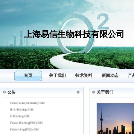
上海易信生物科技有限公司
Fmoc-Gly-(Dmb)Gly-OH
Boc-β-iodo-Ala-OMe
Z-N-Me-Glu（otBu）-OH
Z-N-Me-Leu-OH
N-Me-Phg-OH
首页
关于我们
技术资料
新闻动态
产
Fmoc-N-Me-Trp(Boc)-OH
Fmoc-Tyr（PO3H2)-OH
公告
关于我们
Fmoc-Asp(ODmab)-OH
Fmoc-Glu(ODmab)-OH
H-L-HoArg-OH
Z-HoArg-OH
Fmoc-HoArg(Pbf)-OH
Fmoc-Arg(Pbf)-OH