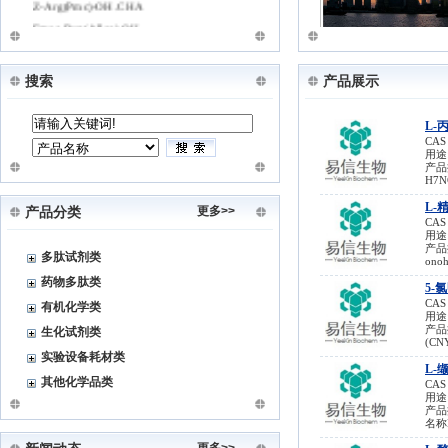
Z-Arg(Pmc)-OH.CHA
Fmoc-Dap(Alloc)-OH
Fmoc-Lys(Dde)-OH
Fmoc-Lys(ivDde)-OH
搜索
产品展示
Fmoc-Lys(Mtt)-OH
Fmoc-Lys(Boc)-OH
L-
Fmoc-Lys(Me)2-OH.HCl
CAS
Fmoc-D-Ile-OH
用途
产品描
Boc-Pyr-OH
H7N
Fmoc-Trp(Boc)-OH
L-
更多>>
产品分类
H-HoTyr-OH.HBr
CAS
用途
Boc-Asp(OBzL)-OH
产品描
多肽试剂类
onoh
Boc－D-Ser－OH
药物多肽类
Fmoc-Sta-OH
5-氯
CAS
有机化学类
Fmoc-AEEAc-OH
用途
产品描述
Fmoc-HoCys(Trt)-OH
生化试剂类
(CN
Boc-5-Ava-OH
实验设备耗材类
L-缬
Fmoc-Trp(CH3)-OH
其他化学品类
CAS
N-BOC-L-Prolinal 69610-41-9
用途
产品描
(S)-3-Methylmorpholine hydrochloride
名称
Bortezomib 179324-69-7