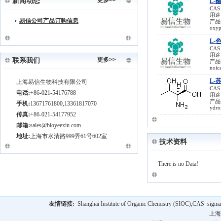
更多>>
新闻动态
L-
(R)-BoroLeu-(+)-Pinanediol-HCl 779357-85
CAS
用途
-6
易信公司产品订购信息
产品描
oxy
(2R,6R)-2,6-dimethylpiperazine 162240-93-9
(R)-Boc-g-Iodo-Abu-Ome 219752-75-7
L-
CAS
Vildagliptin (NVP-LAF 237) 274901-16-5
用途
更多>>
联系我们
(9H-Fluoren-9-yl)methyl 2-oxoethylcarbamat
产品描
noic
e 156939-62-7
L-
上海易信生物科技有限公司
(1S,4S)-5-Methyl-2,5-diazabicyclo[2.2.1]hep
CAS
电话:
+86-021-54176788
tane 134679-22-4
用途
产品描
手机:
13671761800,13361817070
4-Benzyloxybromobenzene 6793-92-6
ydr
传真:
+86-021-54177952
邮箱:
sales@bioyeexin.com
地址:
上海市水清路999弄61号602室
技术资料
There is no Data!
友情链接:
Shanghai Institute of Organic Chemistry (SIOC),CAS
sigma
上海